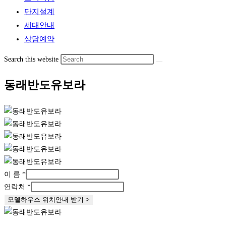
단지설계
세대안내
상담예약
Search this website
동래반도유보라
름
이 름
*
이
연락처
*
연
모델하우스 위치안내 받기 >
락
처